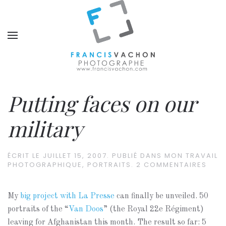
Putting faces on our
military
ÉCRIT LE
JUILLET 15, 2007
. PUBLIÉ DANS
MON TRAVAIL
PHOTOGRAPHIQUE
,
PORTRAITS
.
2 COMMENTAIRES
My
big project with La Presse
can finally be unveiled. 50
portraits of the “
Van Doos
” (the Royal 22e Régiment)
leaving for Afghanistan this month. The result so far: 5