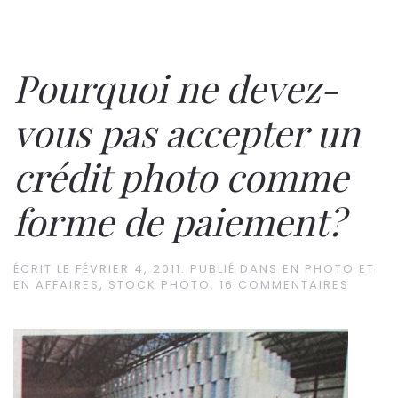
Pourquoi ne devez-
vous pas accepter un
crédit photo comme
forme de paiement?
ÉCRIT LE
FÉVRIER 4, 2011
. PUBLIÉ DANS
EN PHOTO ET
EN AFFAIRES
,
STOCK PHOTO
.
16 COMMENTAIRES