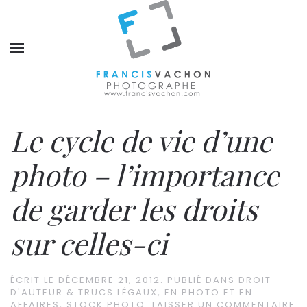
Le cycle de vie d’une
photo – l’importance
de garder les droits
sur celles-ci
ÉCRIT LE
DÉCEMBRE 21, 2012
. PUBLIÉ DANS
DROIT
D'AUTEUR & TRUCS LÉGAUX
,
EN PHOTO ET EN
AFFAIRES
,
STOCK PHOTO
.
LAISSER UN COMMENTAIRE