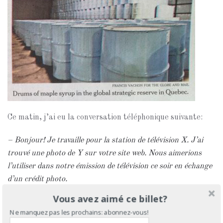
Ce matin, j’ai eu la conversation téléphonique suivante:
– Bonjour! Je travaille pour la station de télévision X. J’ai
trouvé une photo de Y sur votre site web. Nous aimerions
l’utiliser dans notre émission de télévision ce soir en échange
d’un crédit photo.
Vous avez aimé ce billet?
– Malheureusement, un crédit photo ne sera pas suffisant. Il
Ne manquez pas les prochains: abonnez-vous!
devra y avoir une compensation en argent.