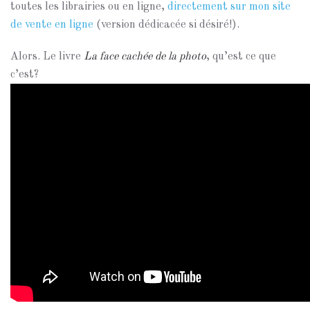
toutes les librairies ou en ligne,
directement sur mon site
de vente en ligne
(version dédicacée si désiré!).
Alors. Le livre
La face cachée de la photo
, qu’est ce que
c’est?