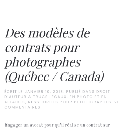
Des modèles de
contrats pour
photographes
(Québec / Canada)
ÉCRIT LE
JANVIER 10, 2018
. PUBLIÉ DANS
DROIT
D'AUTEUR & TRUCS LÉGAUX
,
EN PHOTO ET EN
AFFAIRES
,
RESSOURCES POUR PHOTOGRAPHES
.
20
COMMENTAIRES
Engager un avocat pour qu’il réalise un contrat sur