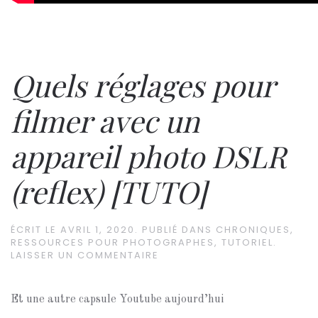
Quels réglages pour
filmer avec un
appareil photo DSLR
(reflex) [TUTO]
ÉCRIT LE
AVRIL 1, 2020
. PUBLIÉ DANS
CHRONIQUES
,
RESSOURCES POUR PHOTOGRAPHES
,
TUTORIEL
.
LAISSER UN COMMENTAIRE
Et une autre capsule Youtube aujourd’hui