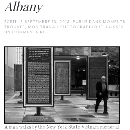
Albany
ÉCRIT LE
SEPTEMBRE 13, 2013
. PUBLIÉ DANS
MOMENTS
TROUVÉS
,
MON TRAVAIL PHOTOGRAPHIQUE
.
LAISSER
UN COMMENTAIRE
A man walks by the New York State Vietnam memorial