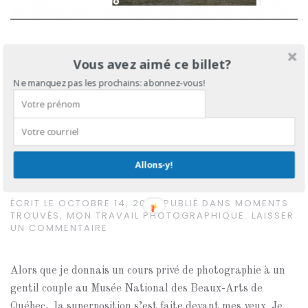
Vous voulez voir plus d’image de ce reportage?
En voici
Vous avez aimé ce billet?
donc quelque-une en extra
.
Ne manquez pas les prochains: abonnez-vous!
Art superposé
Allons-y!
ÉCRIT LE
OCTOBRE 14, 2017
. PUBLIÉ DANS
MOMENTS
TROUVÉS
,
MON TRAVAIL PHOTOGRAPHIQUE
.
LAISSER
UN COMMENTAIRE
Alors que je donnais un cours privé de photographie à un
gentil couple au Musée National des Beaux-Arts de
Québec, la superposition s’est faite devant mes yeux. Je