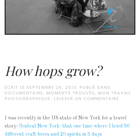
How hops grow?
ÉCRIT LE
SEPTEMBRE 26, 2013
. PUBLIÉ DANS
DOCUMENTAIRE
,
MOMENTS TROUVÉS
,
MON TRAVAIL
PHOTOGRAPHIQUE
.
LAISSER UN COMMENTAIRE
I was recently in the US state of New York for a travel
story:
Central New York: that one time where I tried 50
different craft beers and 20 spirits in 5 days