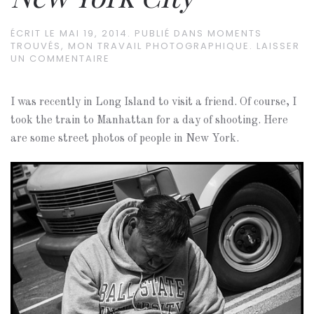
ÉCRIT LE
MAI 19, 2014
. PUBLIÉ DANS
MOMENTS
TROUVÉS
,
MON TRAVAIL PHOTOGRAPHIQUE
.
LAISSER
UN COMMENTAIRE
I was recently in Long Island to visit a friend. Of course, I
took the train to Manhattan for a day of shooting. Here
are some street photos of people in New York.