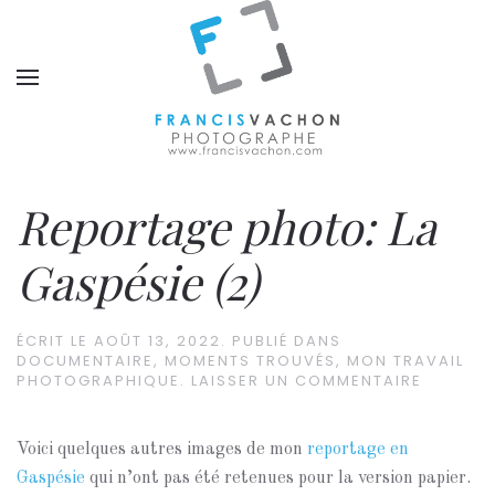
Reportage photo: La
Gaspésie (2)
ÉCRIT LE
AOÛT 13, 2022
. PUBLIÉ DANS
DOCUMENTAIRE
,
MOMENTS TROUVÉS
,
MON TRAVAIL
PHOTOGRAPHIQUE
.
LAISSER UN COMMENTAIRE
Voici quelques autres images de mon
reportage en
Gaspésie
qui n’ont pas été retenues pour la version papier.