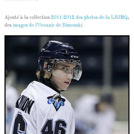
Ajouté à la collection
2011-2012 des photos de la LHJMQ
,
des
images de l’Oceanic de Rimouski
.