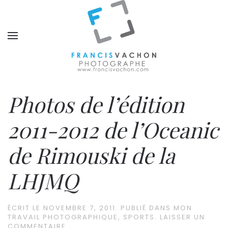
Photos de l’édition
2011-2012 de l’Oceanic
de Rimouski de la
LHJMQ
ÉCRIT LE
NOVEMBRE 7, 2011
. PUBLIÉ DANS
MON
TRAVAIL PHOTOGRAPHIQUE
,
SPORTS
.
LAISSER UN
COMMENTAIRE