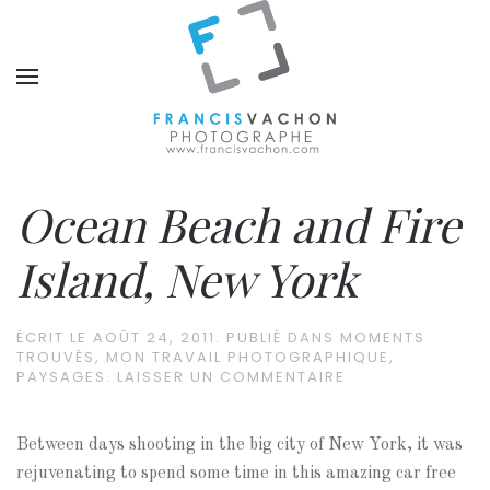
Ocean Beach and Fire
Island, New York
ÉCRIT LE
AOÛT 24, 2011
. PUBLIÉ DANS
MOMENTS
TROUVÉS
,
MON TRAVAIL PHOTOGRAPHIQUE
,
PAYSAGES
.
LAISSER UN COMMENTAIRE
Between days shooting in the big city of New York, it was
rejuvenating to spend some time in this amazing car free