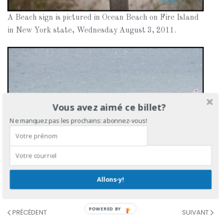
A Beach sign is pictured in Ocean Beach on Fire Island
in New York state, Wednesday August 3, 2011.
Vous avez aimé ce billet?
Ne manquez pas les prochains: abonnez-vous!
A dear walks by the beach in Ocean Beach in Fire
Allons-y!
Island, NY, Wednesday August 3, 2011.
POWERED
PRÉCÉDENT
SUIVANT
BY