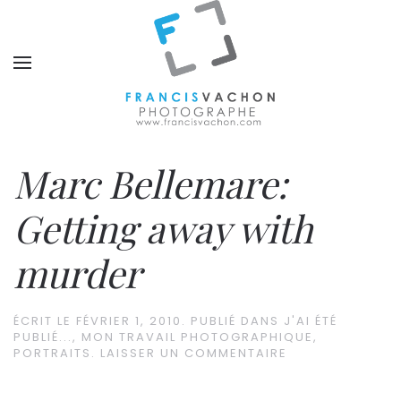
Marc Bellemare:
Getting away with
murder
ÉCRIT LE
FÉVRIER 1, 2010
. PUBLIÉ DANS
J'AI ÉTÉ
PUBLIÉ...
,
MON TRAVAIL PHOTOGRAPHIQUE
,
PORTRAITS
.
LAISSER UN COMMENTAIRE