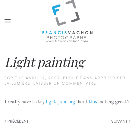
Light painting
ÉCRIT LE
AVRIL 12, 2007
. PUBLIÉ DANS
APPRIVOISER
LA LUMIÈRE
.
LAISSER UN COMMENTAIRE
I really have to try
light painting
. Isn’t
this
looking great?
PRÉCÉDENT
SUIVANT