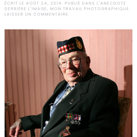
ÉCRIT LE
AOÛT 24, 2014
. PUBLIÉ DANS
L'ANECDOTE
DERRIÈRE L'IMAGE
,
MON TRAVAIL PHOTOGRAPHIQUE
.
LAISSER UN COMMENTAIRE