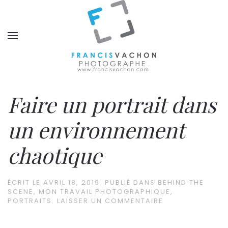
Faire un portrait dans
un environnement
chaotique
ÉCRIT LE
AVRIL 18, 2019
. PUBLIÉ DANS
BEHIND THE
SCENE
,
MON TRAVAIL PHOTOGRAPHIQUE
,
PORTRAITS
.
LAISSER UN COMMENTAIRE