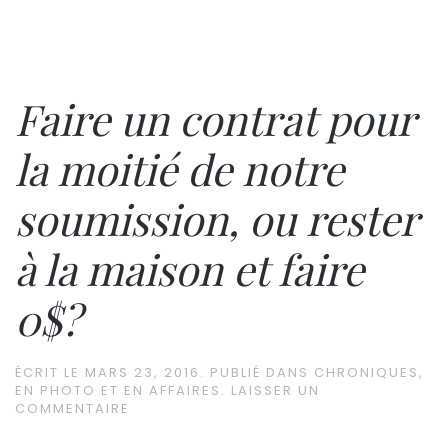
Faire un contrat pour
la moitié de notre
soumission, ou rester
à la maison et faire
0$?
ÉCRIT LE
MARS 23, 2016
. PUBLIÉ DANS
CHRONIQUES
,
EN PHOTO ET EN AFFAIRES
.
LAISSER UN
COMMENTAIRE