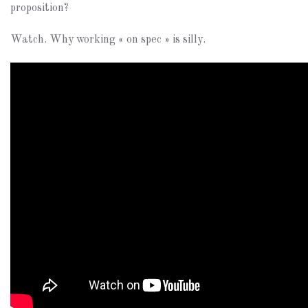
proposition?
Watch. Why working « on spec » is silly.