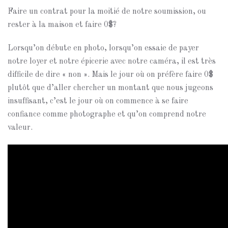
Faire un contrat pour la moitié de notre soumission, ou
rester à la maison et faire 0$?
Lorsqu’on débute en photo, lorsqu’on essaie de payer
notre loyer et notre épicerie avec notre caméra, il est très
difficile de dire « non ». Mais le jour où on préfère faire 0$
plutôt que d’aller chercher un montant que nous jugeons
insuffisant, c’est le jour où on commence à se faire
confiance comme photographe et qu’on comprend notre
valeur.