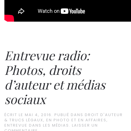
Entrevue radio:
Photos, droits
d’auteur et médias
sociaux
ÉCRIT LE
MAI 4, 2016
. PUBLIÉ DANS
DROIT D'AUTEUR
& TRUCS LÉGAUX
,
EN PHOTO ET EN AFFAIRES
,
ENTREVUE DANS LES MÉDIAS
.
LAISSER UN
COMMENTAIRE