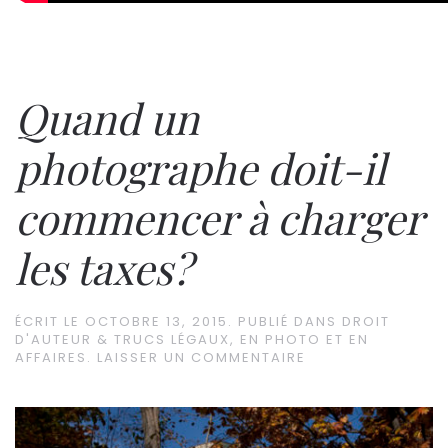
Quand un
photographe doit-il
commencer à charger
les taxes?
ÉCRIT LE
OCTOBRE 13, 2015
. PUBLIÉ DANS
DROIT
D'AUTEUR & TRUCS LÉGAUX
,
EN PHOTO ET EN
AFFAIRES
.
LAISSER UN COMMENTAIRE