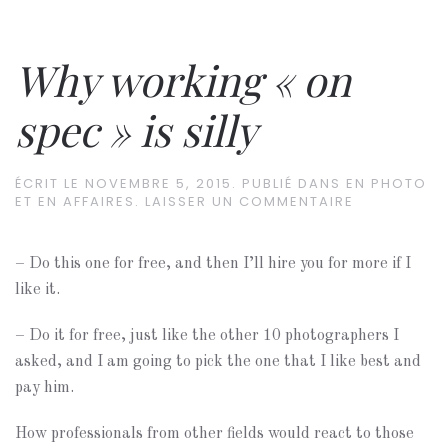
Why working « on
spec » is silly
ÉCRIT LE
NOVEMBRE 5, 2015
. PUBLIÉ DANS
EN PHOTO
ET EN AFFAIRES
.
LAISSER UN COMMENTAIRE
– Do this one for free, and then I’ll hire you for more if I
like it.
– Do it for free, just like the other 10 photographers I
asked, and I am going to pick the one that I like best and
pay him.
How professionals from other fields would react to those