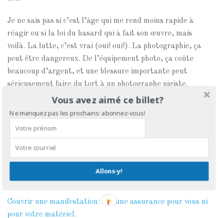
Je ne sais pas si c’est l’âge qui me rend moins rapide à
réagir ou si la loi du hasard qui à fait son œuvre, mais
voilà. La lutte, c’est vrai (oui! oui!). La photographie, ça
peut être dangereux. De l’équipement photo, ça coûte
beaucoup d’argent, et une blessure importante peut
sérieusement faire du tort à un photographe pigiste.
Vous avez aimé ce billet?
Ici, pas de blessure autre qu’une bonne coupure. Par
Ne manquez pas les prochains: abonnez-vous!
contre, la lentille que je viens d’envoyer en réparation a
probablement été sérieusement « affaiblie » à ce moment-
là.
Cela me permet de vous rappeler deux billets que j’ai écrits
Allons-y!
sur le sujet:
Couvrir une manifestation: Aucune assurance pour vous ni
pour votre matériel
.