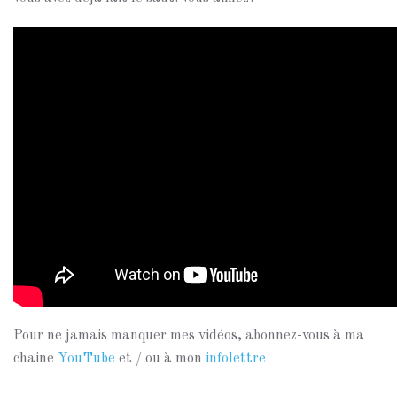
Pour ne jamais manquer mes vidéos, abonnez-vous à ma
chaine
YouTube
et / ou à mon
infolettre