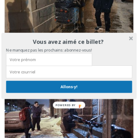
Vous avez aimé ce billet?
Ne manquez pas les prochains: abonnez-vous!
Gwenola Leroux, intervenante pour PECH, discute avec
Marc-André juste a côté du refuge pour sans-abri
Lauberivière à Québec le 12 janvier 2021. Photo Francis
Vachon pour Le Devoir
Allons-y!
POWERED
BY