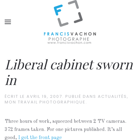
Liberal cabinet sworn
in
ÉCRIT LE
AVRIL 19, 2007
. PUBLIÉ DANS
ACTUALITÉS
,
MON TRAVAIL PHOTOGRAPHIQUE
.
Three hours of work, squeezed between 2 TV cameras.
372 frames taken. For one pictures published. It’s all
good,
I got the front page